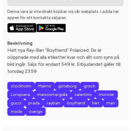
Denna vara är inte direkt köpbar via vår webplats. Ladda ner
appen för att kontakta säljaren
Beskrivning
Helt nya Ray-Ban “Boyfriend” Polarized. De är
oöppnade med alla etiketter kvar och allt som syns på
bild ingår. Säljs för endast 549 kr. Erbjudandet gäller till
torsdag 23:59
stockholm
Malmö
göteborg
grisch
Loropiana
maisonmargiela
valentino
moncler
gucci
prada
rayban
boyfriend
herr
man
mode
sverige