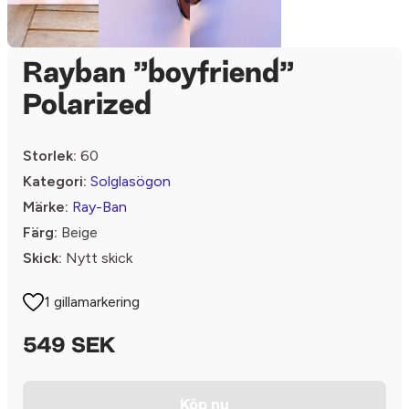
Rayban ”boyfriend”
Polarized
Storlek:
60
Kategori:
Solglasögon
Märke:
Ray-Ban
Färg:
Beige
Skick:
Nytt skick
1 gillamarkering
549 SEK
Köp nu