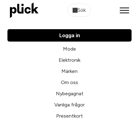
Sök
Logga in
Mode
Elektronik
Märken
Om oss
Nybegagnat
Vanliga frågor
Presentkort