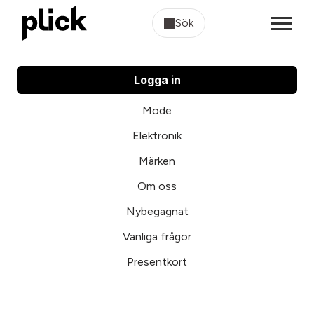
Sök
Logga in
Mode
Elektronik
Märken
Om oss
Nybegagnat
Vanliga frågor
Presentkort