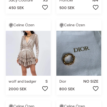
Juicy Couture
XS
Moncler
164
450 SEK
500 SEK
Celine Özen
Celine Özen
wolf and badger
S
Dior
NO SIZE
2000 SEK
800 SEK
Celine Özen
Celine Özen