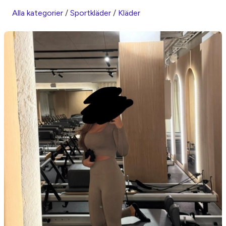
Alla kategorier
/
Sportkläder
/
Kläder