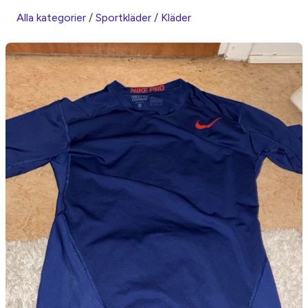
Alla kategorier
/
Sportkläder
/
Kläder