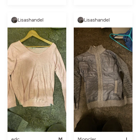
Lisashandel
Lisashandel
edc
M
Moncler
L