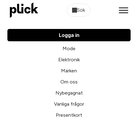
Sök
Logga in
Mode
Elektronik
Märken
Om oss
Nybegagnat
Vanliga frågor
Presentkort