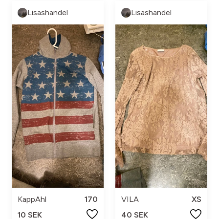
Lisashandel
Lisashandel
KappAhl
170
VILA
XS
10 SEK
40 SEK