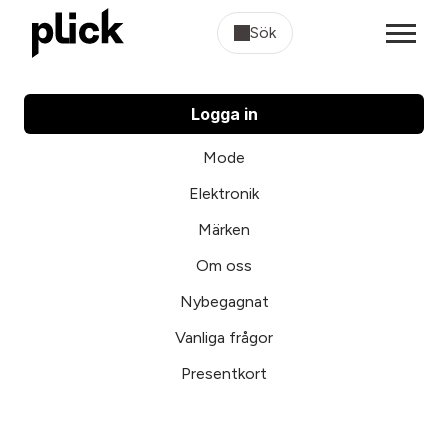
Sök
Logga in
Mode
Elektronik
Märken
Om oss
Nybegagnat
Vanliga frågor
Presentkort