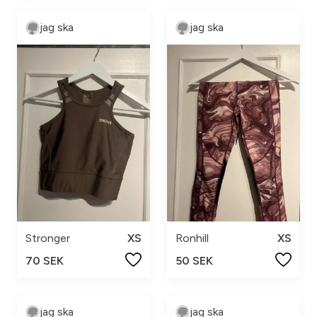
jag ska
jag ska
Stronger
XS
Ronhill
XS
70 SEK
50 SEK
jag ska
jag ska