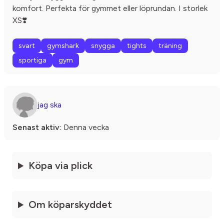
komfort. Perfekta för gymmet eller löprundan. I storlek
XS❣️
svart
gymshark
snygga
tights
träning
sportiga
gym
jag ska
Senast aktiv:
Denna vecka
Köpa via plick
Om köparskyddet