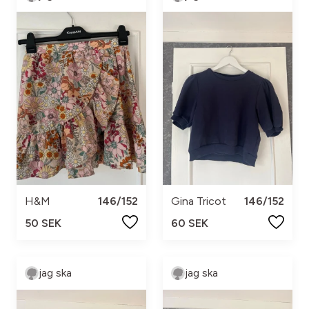
H&M
146/152
Gina Tricot
146/152
50 SEK
60 SEK
jag ska
jag ska