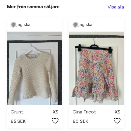
Visa alla
Mer från samma säljare
jag ska
jag ska
Grunt
XS
Gina Tricot
XS
65 SEK
60 SEK