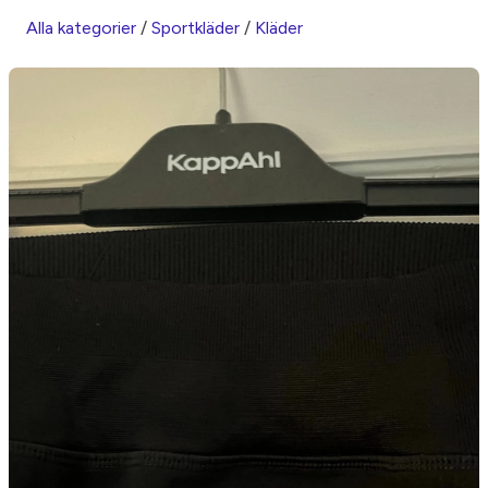
Alla kategorier
/
Sportkläder
/
Kläder