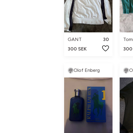
GANT
30
Tomm
300 SEK
300
Olof Enberg
O