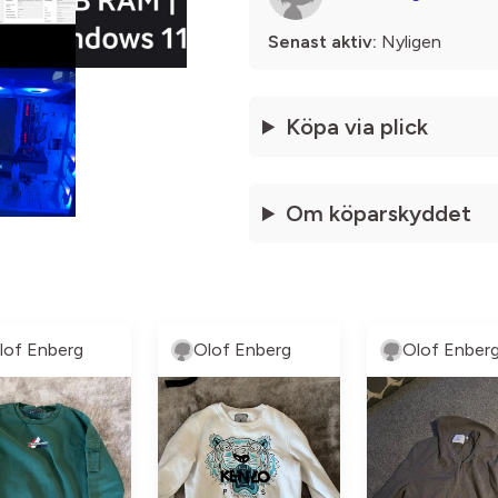
Senast aktiv:
Nyligen
Köpa via plick
Om köparskyddet
lof Enberg
Olof Enberg
Olof Enber