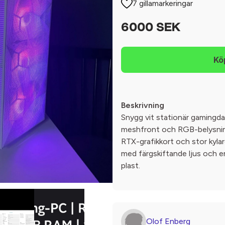
7 gillamarkeringar
6000 SEK
Beskrivning
Snygg vit stationär gamingd
meshfront och RGB-belysni
RTX-grafikkort och stor kylare
med färgskiftande ljus och en
plast.
Olof Enberg