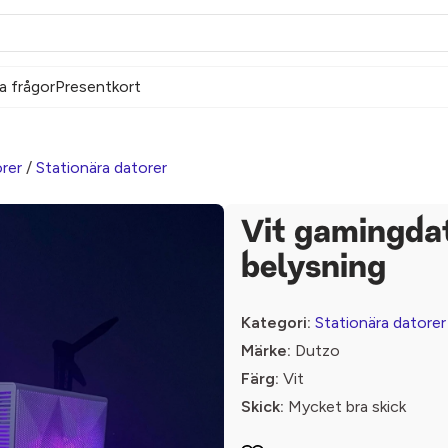
a frågor
Presentkort
rer
/
Stationära datorer
Vit gamingda
belysning
Kategori:
Stationära datorer
Märke:
Dutzo
Färg:
Vit
Skick:
Mycket bra skick