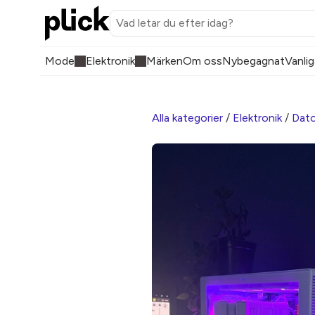
Mode
Elektronik
Märken
Om oss
Nybegagnat
Vanlig
Alla kategorier
/
Elektronik
/
Dato