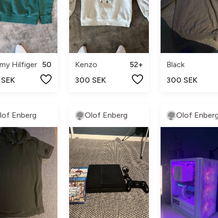
y Hilfiger
50
Kenzo
52+
Bläck
 SEK
300 SEK
300 SEK
lof Enberg
Olof Enberg
Olof Enber