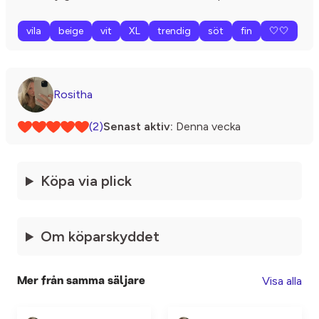
vila
beige
vit
XL
trendig
söt
fin
🤍🤍
Rositha
(2)
Senast aktiv:
Denna vecka
Köpa via plick
Om köparskyddet
Visa alla
Mer från samma säljare