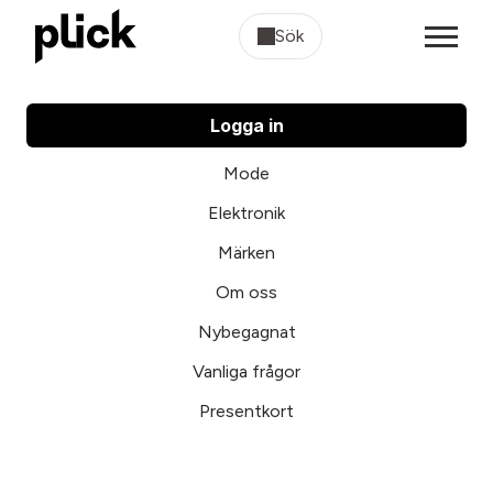
Sök
Logga in
Mode
Elektronik
Märken
Om oss
Nybegagnat
Vanliga frågor
Presentkort