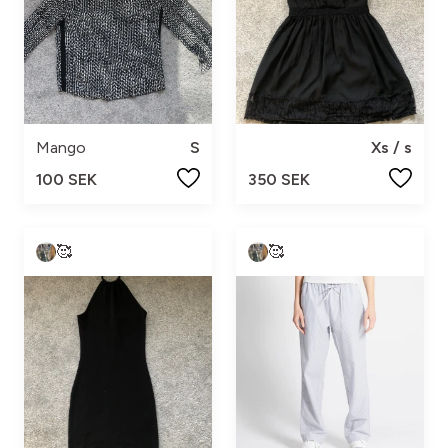
Mango
S
Xs / s
100 SEK
350 SEK
🥰
🥰