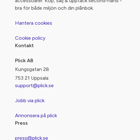
accessoarer. Köp, sälj & upptäck second-hand -
bra för både miljön och din plånbok.
Hantera cookies
Cookie policy
Kontakt
Plick AB
Kungsgatan 28
753 21 Uppsala
support@plick.se
Jobb via plick
Annonsera på plick
Press
press@plick.se