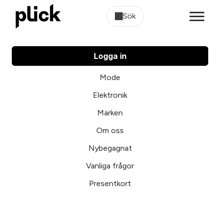
Sök
Logga in
Mode
Elektronik
Märken
Om oss
Nybegagnat
Vanliga frågor
Presentkort