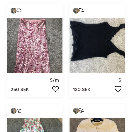
🥰
🥰
S/m
S
250 SEK
120 SEK
🥰
🥰