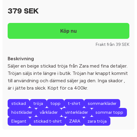
379 SEK
Frakt från 39 SEK
Beskrivning
Säljer en beige stickad tröja från Zara med fina detaljer.
Tröjan säljs inte längre i butik. Tröjan har knappt kommit
till användning och därmed säljer jag den. Inga skador ,
är i jätte bra skick. Köpt för ca 400kr.
stickad
tröja
topp
t-shirt
sommarkläder
höstkläder
vårkläder
vinterkläder
sommar topp
Elegant
stickad t-shirt
ZARA
zara tröja