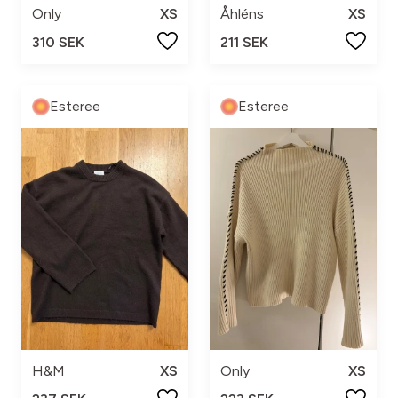
Only
XS
Åhléns
XS
310 SEK
211 SEK
Esteree
Esteree
H&M
XS
Only
XS