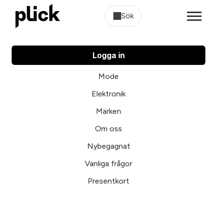
Sök
Logga in
Mode
Elektronik
Märken
Om oss
Nybegagnat
Vanliga frågor
Presentkort