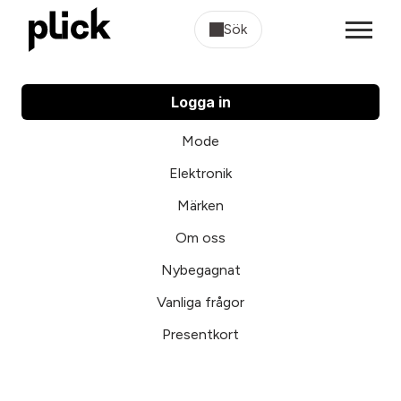
Sök
Logga in
Mode
Elektronik
Märken
Om oss
Nybegagnat
Vanliga frågor
Presentkort