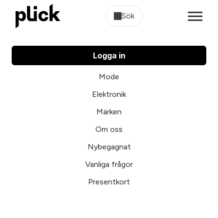
Sök
Logga in
Mode
Elektronik
Märken
Om oss
Nybegagnat
Vanliga frågor
Presentkort