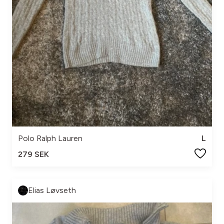
Polo Ralph Lauren
L
279 SEK
Elias Løvseth