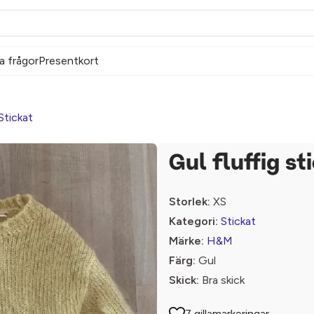
a frågor
Presentkort
Stickat
Gul fluffig st
Storlek:
XS
Kategori:
Stickat
Märke:
H&M
Färg:
Gul
Skick:
Bra skick
7 gillamarkeringar