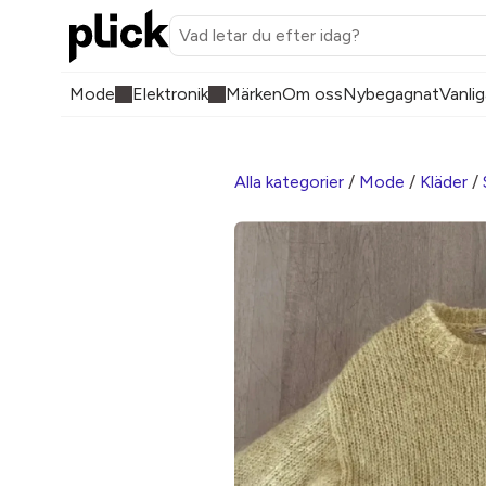
Mode
Elektronik
Märken
Om oss
Nybegagnat
Vanlig
Alla kategorier
/
Mode
/
Kläder
/