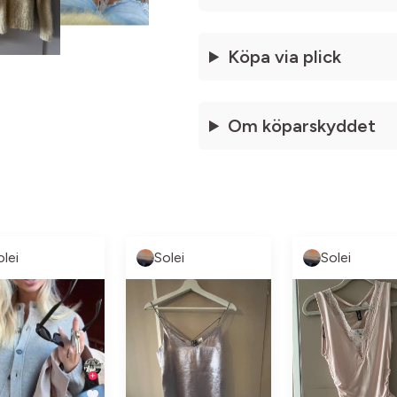
Köpa via plick
Om köparskyddet
olei
Solei
Solei