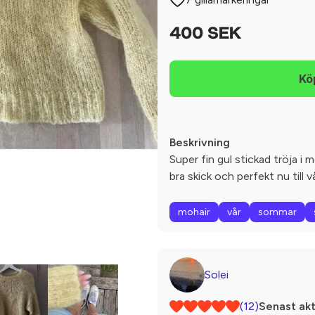
400 SEK
Beskrivning
Super fin gul stickad tröja i 
bra skick och perfekt nu till 
mohair
vår
sommar
Solei
(12)
Senast akt