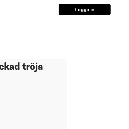
Logga in
ickad tröja