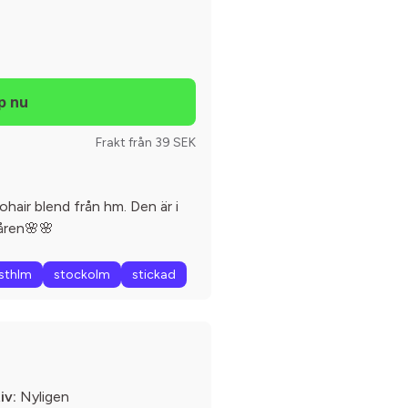
Frakt från 39 SEK
mohair blend från hm. Den är i
våren🌸🌸
sthlm
stockolm
stickad
iv:
Nyligen