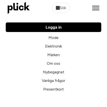
Sök
Logga in
Mode
Elektronik
Märken
Om oss
Nybegagnat
Vanliga frågor
Presentkort