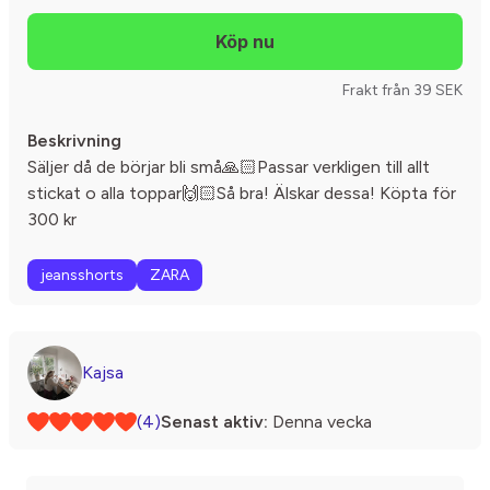
Frakt från 39 SEK
Beskrivning
Säljer då de börjar bli små🙏🏻Passar verkligen till allt
stickat o alla toppar🙌🏻Så bra! Älskar dessa! Köpta för
300 kr
jeansshorts
ZARA
Kajsa
(4)
Senast aktiv:
Denna vecka