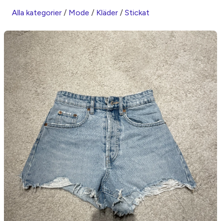
Alla kategorier
/
Mode
/
Kläder
/
Stickat