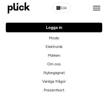
Sök
Logga in
Mode
Elektronik
Märken
Om oss
Nybegagnat
Vanliga frågor
Presentkort