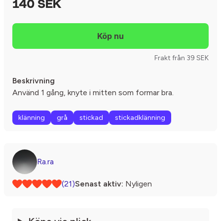
140 SEK
Frakt från 39 SEK
Beskrivning
Använd 1 gång, knyte i mitten som formar bra.
klänning
grå
stickad
stickadklänning
Ra.ra
(21)
Senast aktiv:
Nyligen