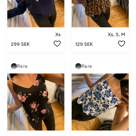
Xs
Xs, S, M
299 SEK
129 SEK
Ra.ra
Ra.ra