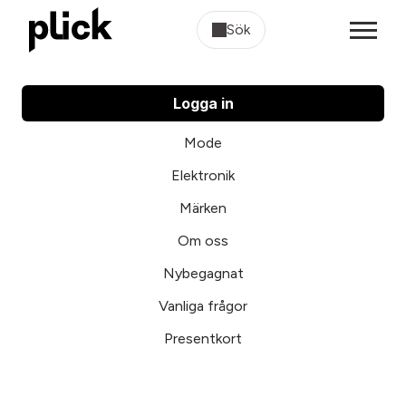
Sök
Logga in
Mode
Elektronik
Märken
Om oss
Nybegagnat
Vanliga frågor
Presentkort