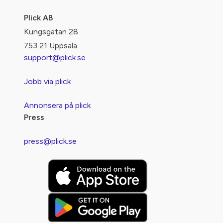
Plick AB
Kungsgatan 28
753 21 Uppsala
support@plick.se
Jobb via plick
Annonsera på plick
Press
press@plick.se