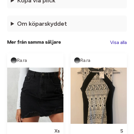
Köpa via plick
Om köparskyddet
Visa alla
Mer från samma säljare
Ra.ra
Ra.ra
Xs
S