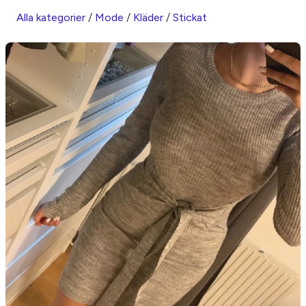
Alla kategorier
/
Mode
/
Kläder
/
Stickat