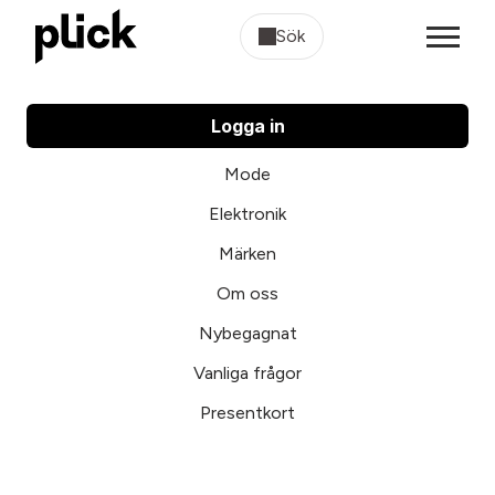
Sök
Logga in
Mode
Elektronik
Märken
Om oss
Nybegagnat
Vanliga frågor
Presentkort