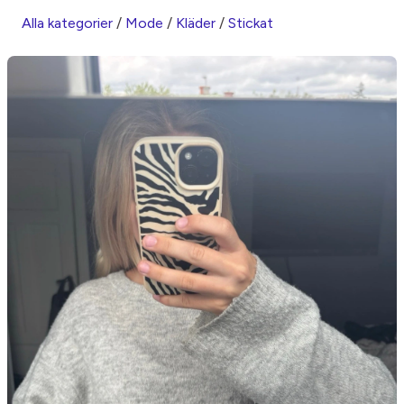
Alla kategorier
/
Mode
/
Kläder
/
Stickat