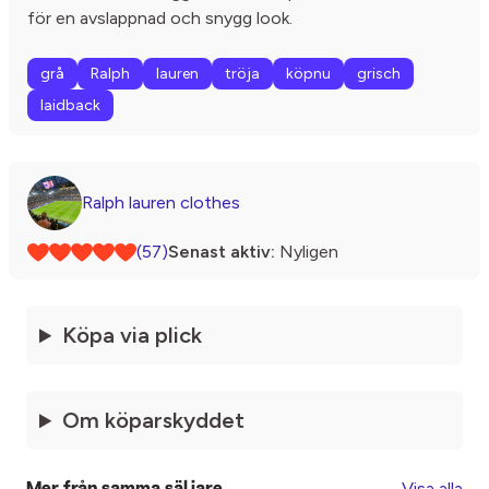
för en avslappnad och snygg look.
grå
Ralph
lauren
tröja
köpnu
grisch
laidback
Ralph lauren clothes
(57)
Senast aktiv:
Nyligen
Köpa via plick
Om köparskyddet
Visa alla
Mer från samma säljare