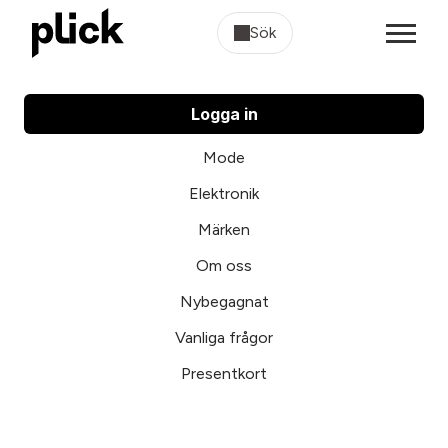
Sök
Logga in
Mode
Elektronik
Märken
Om oss
Nybegagnat
Vanliga frågor
Presentkort