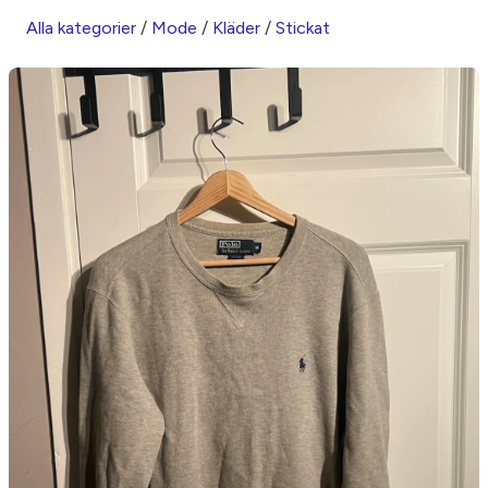
Alla kategorier
/
Mode
/
Kläder
/
Stickat