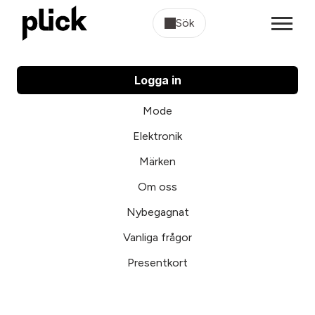
Sök
Logga in
Mode
Elektronik
Märken
Om oss
Nybegagnat
Vanliga frågor
Presentkort