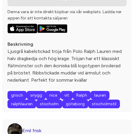
Denna vara är inte direkt köpbar via vår webplats. Ladda ner
appen för att kontakta säljaren
Beskrivning
Ljusgrå kabelstickad tröja från Polo Ralph Lauren med
halv dragkedja och hög krage. Tröjan har ett klassiskt
flätmönster och den ikoniska blå logotypen broderad
på bröstet. Ribbstickade muddar vid ärmslut och
nederkant. Perfekt för sommar kvällar
grisch
snygg
nice
vit
Ralph
lauren
ralphlauren
stocholm
göteborg
stocholmstil
Emil frisk