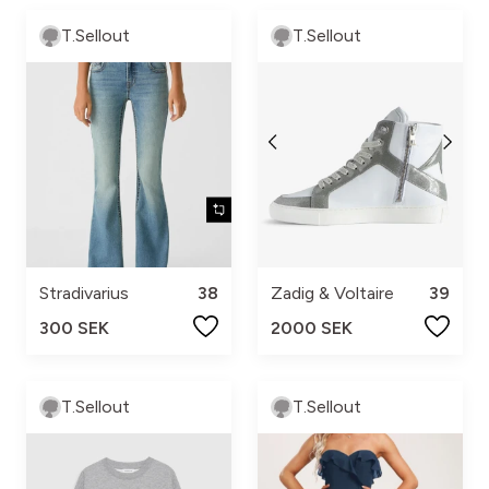
T.Sellout
T.Sellout
Stradivarius
38
Zadig & Voltaire
39
300 SEK
2000 SEK
T.Sellout
T.Sellout