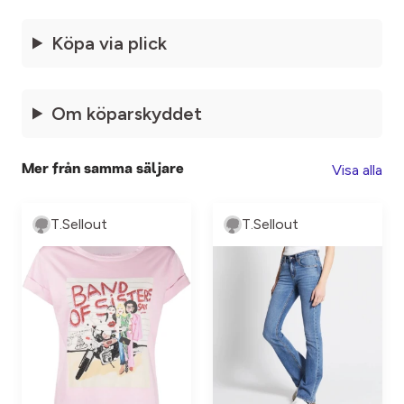
Köpa via plick
Om köparskyddet
Visa alla
Mer från samma säljare
T.Sellout
T.Sellout