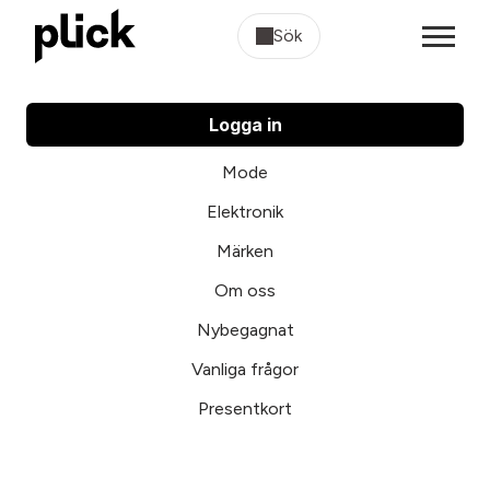
Sök
Logga in
Mode
Elektronik
Märken
Om oss
Nybegagnat
Vanliga frågor
Presentkort