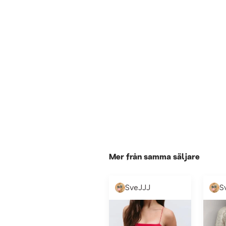
Mer från samma säljare
SveJJJ
S