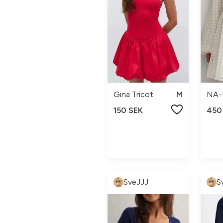
Gina Tricot
M
NA-
150 SEK
450
SveJJJ
S