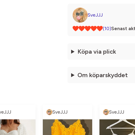
SveJJJ
(10)
Senast akt
Köpa via plick
Om köparskyddet
veJJJ
SveJJJ
SveJJJ