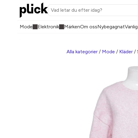
Mode
Elektronik
Märken
Om oss
Nybegagnat
Vanlig
Alla kategorier
/
Mode
/
Kläder
/