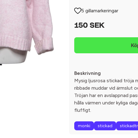
5 gillamarkeringar
150 SEK
Beskrivning
Mysig ljusrosa stickad tröja 
ribbade muddar vid ärmslut o
Tröjan har en avslappnad pas
hålla värmen under kyliga dag
fluffigt.
monki
stickad
stickadt