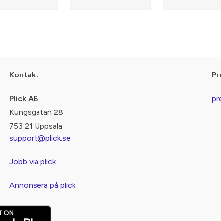
Kontakt
Pr
Plick AB
pr
Kungsgatan 28
753 21 Uppsala
support@plick.se
Jobb via plick
Annonsera på plick