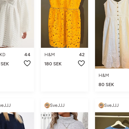
KD
44
H&M
42
 SEK
180 SEK
H&M
80 SEK
veJJJ
SveJJJ
SveJJJ