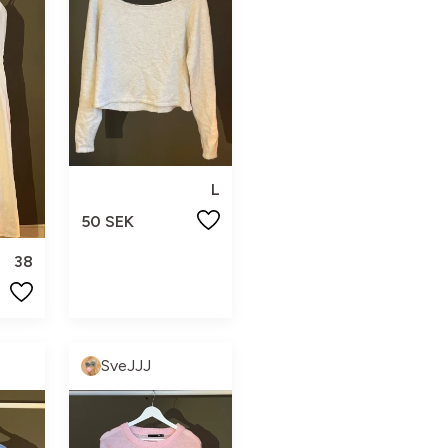
L
50 SEK
38
SveJJJ