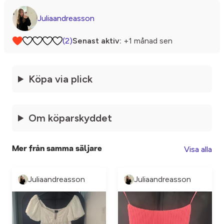
Juliaandreasson
(2)
Senast aktiv:
+1 månad sen
Köpa via plick
Om köparskyddet
Visa alla
Mer från samma säljare
Juliaandreasson
Juliaandreasson