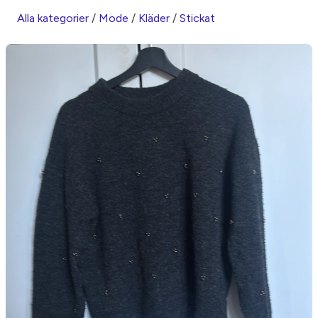
Alla kategorier
/
Mode
/
Kläder
/
Stickat