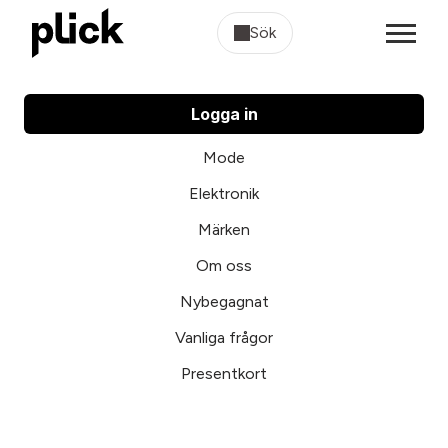
Sök
Logga in
Mode
Elektronik
Märken
Om oss
Nybegagnat
Vanliga frågor
Presentkort