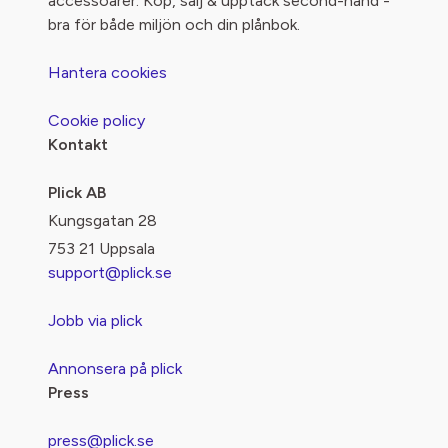
accessoarer. Köp, sälj & upptäck second-hand -
bra för både miljön och din plånbok.
Hantera cookies
Cookie policy
Kontakt
Plick AB
Kungsgatan 28
753 21 Uppsala
support@plick.se
Jobb via plick
Annonsera på plick
Press
press@plick.se