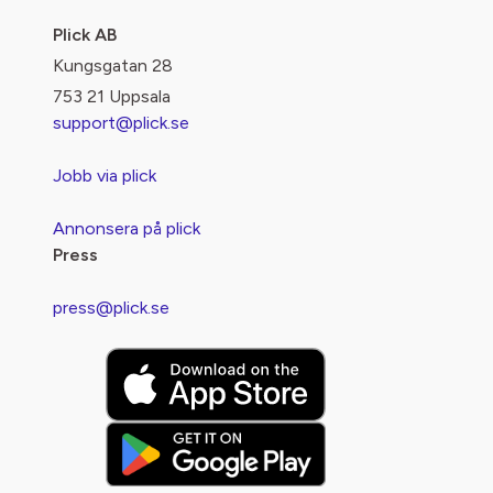
Plick AB
Kungsgatan 28
753 21 Uppsala
support@plick.se
Jobb via plick
Annonsera på plick
Press
press@plick.se