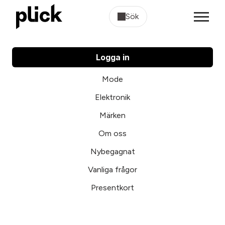
Sök
Logga in
Mode
Elektronik
Märken
Om oss
Nybegagnat
Vanliga frågor
Presentkort