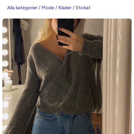
Alla kategorier
/
Mode
/
Kläder
/
Stickat