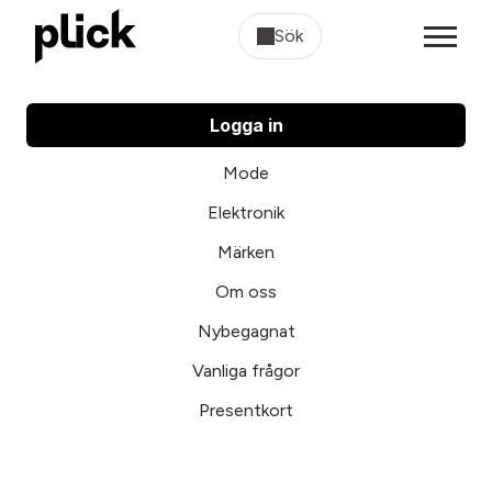
Sök
Logga in
Mode
Elektronik
Märken
Om oss
Nybegagnat
Vanliga frågor
Presentkort