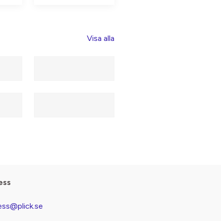
Visa alla
ess
ess@plick.se