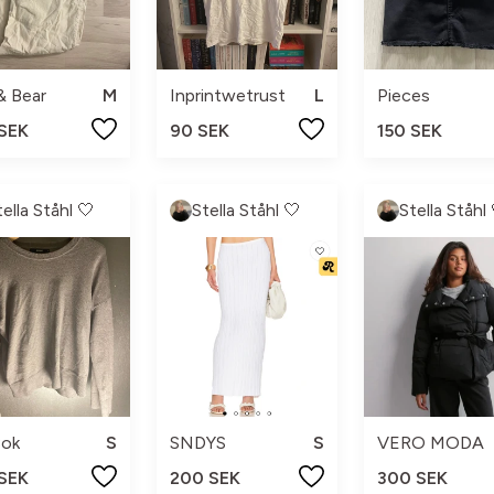
 & Bear
M
Inprintwetrust
L
Pieces
 SEK
90 SEK
150 SEK
tella Ståhl 🤍
Stella Ståhl 🤍
Stella Ståhl 
Bok
S
SNDYS
S
VERO MODA
 SEK
200 SEK
300 SEK