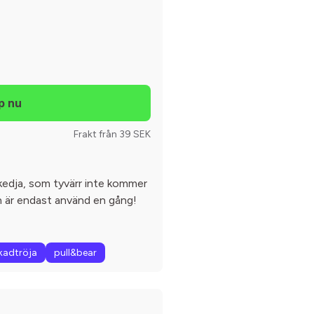
Frakt från 39 SEK
gkedja, som tyvärr inte kommer
an är endast använd en gång!
kadtröja
pull&bear