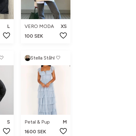
L
VERO MODA
XS
100 SEK
🤍
Stella Ståhl 🤍
S
Petal & Pup
M
1600 SEK