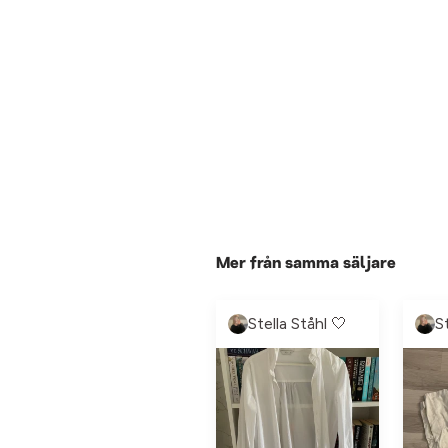
Mer från samma säljare
Stella Ståhl 🤍
S