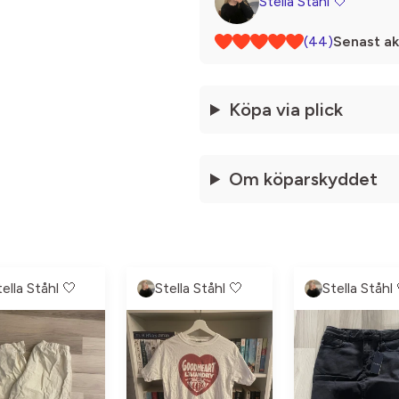
Stella Ståhl 🤍
(44)
Senast ak
Köpa via plick
Om köparskyddet
tella Ståhl 🤍
Stella Ståhl 🤍
Stella Ståhl 