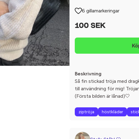
6 gillamarkeringar
100 SEK
Beskrivning
Så fin stickad tröja med dra
till användning för mig! Tröj
(Första bilden är lånad)🤍
ziptröja
höstkläder
stic