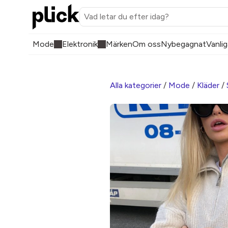
Mode
Elektronik
Märken
Om oss
Nybegagnat
Vanlig
Alla kategorier
/
Mode
/
Kläder
/