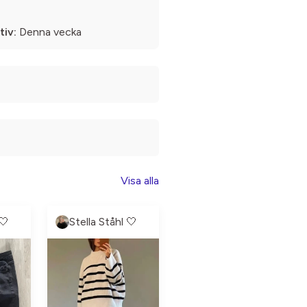
tiv:
Denna vecka
Visa alla
🤍
Stella Ståhl 🤍