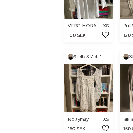
VERO MODA
XS
Pull
100 SEK
120
Stella Ståhl 🤍
S
Noisymay
XS
Bik 
150 SEK
150