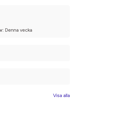
v:
Denna vecka
Visa alla