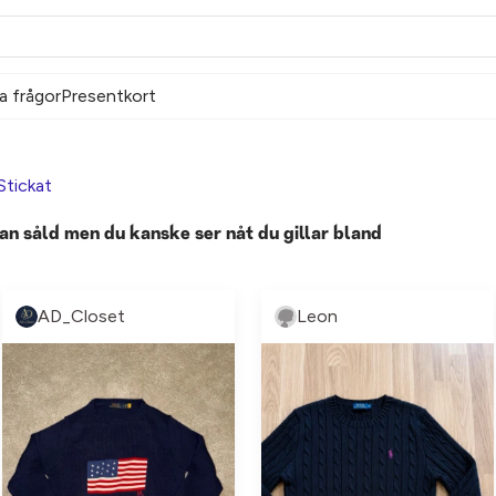
a frågor
Presentkort
Stickat
an såld men du kanske ser nåt du gillar bland
AD_Closet
Leon