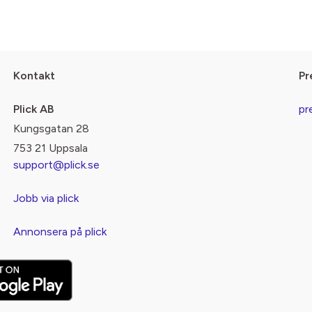
Kontakt
Pr
Plick AB
pr
Kungsgatan 28
753 21 Uppsala
support@plick.se
Jobb via plick
Annonsera på plick