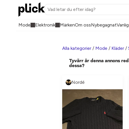
Mode
Elektronik
Märken
Om oss
Nybegagnat
Vanlig
Alla kategorier
/
Mode
/
Kläder
/
Tyvärr är denna annons red
dessa?
Nordé