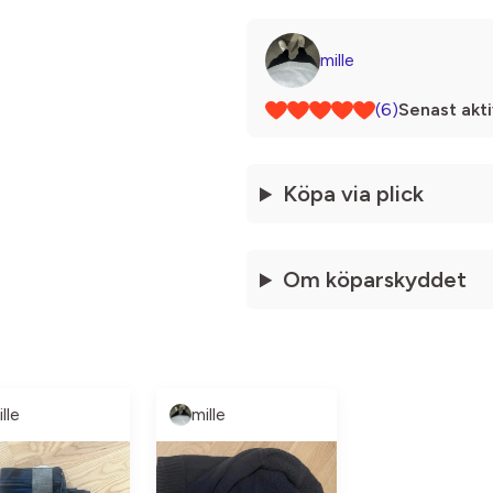
mille
(6)
Senast akti
Köpa via plick
Om köparskyddet
lle
mille