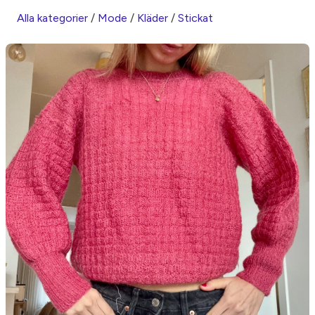
Alla kategorier
/
Mode
/
Kläder
/
Stickat