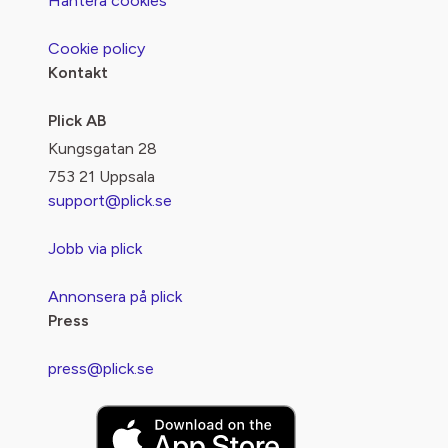
Hantera cookies
Cookie policy
Kontakt
Plick AB
Kungsgatan 28
753 21 Uppsala
support@plick.se
Jobb via plick
Annonsera på plick
Press
press@plick.se