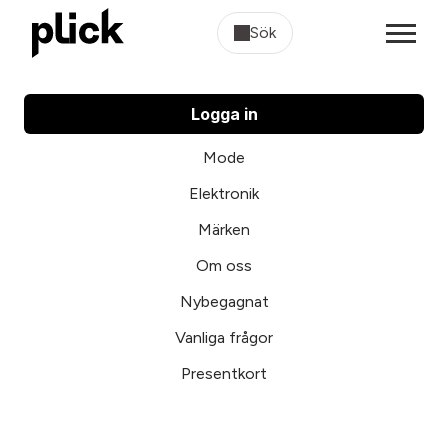
Sök
Logga in
Mode
Elektronik
Märken
Om oss
Nybegagnat
Vanliga frågor
Presentkort