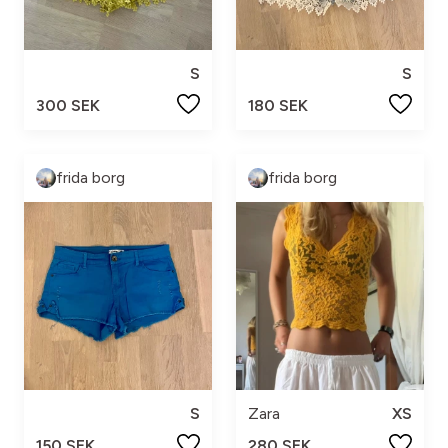
S
S
300 SEK
180 SEK
frida borg
frida borg
S
Zara
XS
150 SEK
280 SEK