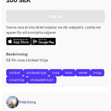
100 SEK
Köp nu
Denna vara är inte direkt köpbar via vår webplats. Ladda ner
appen för att kontakta säljaren
Beskrivning
Så fin rosa stickad tröja
stickat
stickadtröja
rosa
höst
vinter
tröja
rosatröja
stickadetröjot
frida borg