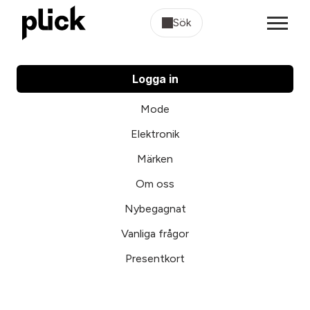
Sök
Logga in
Mode
Elektronik
Märken
Om oss
Nybegagnat
Vanliga frågor
Presentkort