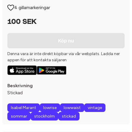
4 gillamarkeringar
100 SEK
Köp nu
Denna vara är inte direkt köpbar via vår webplats. Ladda ner
appen för att kontakta säljaren
Beskrivning
Stickad
Isabel Marant
lowrise
lowwaist
vintage
sommar
stockholm
stickad