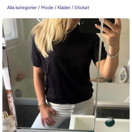
Alla kategorier
/
Mode
/
Kläder
/
Stickat