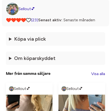
Sellout💕
(23)
Senast aktiv:
Senaste månaden
Köpa via plick
Om köparskyddet
Visa alla
Mer från samma säljare
Sellout💕
Sellout💕