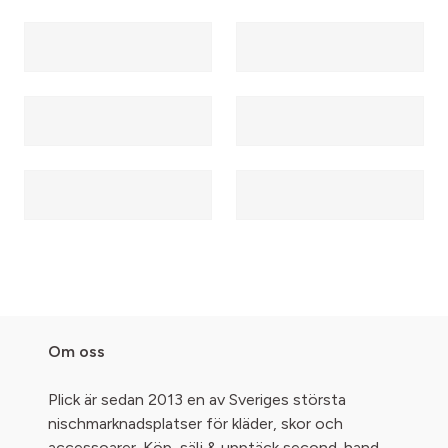
Om oss
Plick är sedan 2013 en av Sveriges största
nischmarknadsplatser för kläder, skor och
accessoarer. Köp, sälj & upptäck second-hand -