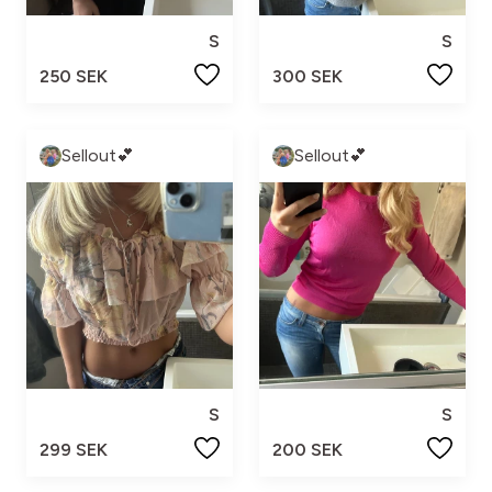
S
S
250 SEK
300 SEK
Sellout💕
Sellout💕
S
S
299 SEK
200 SEK