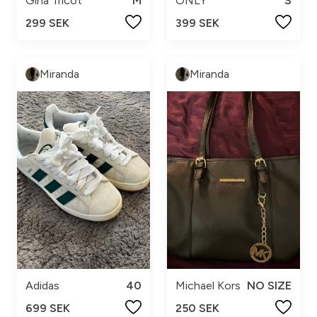
Gina Tricot
M
ONLY
S
299 SEK
399 SEK
Miranda
Miranda
Adidas
40
Michael Kors
NO SIZE
699 SEK
250 SEK