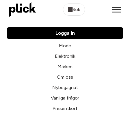
Sök
Logga in
Mode
Elektronik
Märken
Om oss
Nybegagnat
Vanliga frågor
Presentkort