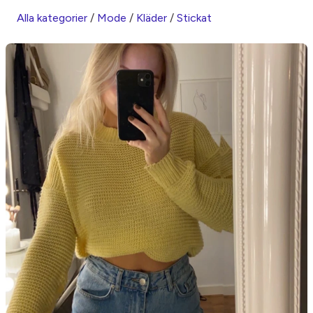
Alla kategorier
/
Mode
/
Kläder
/
Stickat