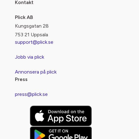
Kontakt
Plick AB
Kungsgatan 28
753 21 Uppsala
support@plick.se
Jobb via plick
Annonsera på plick
Press
press@plick.se