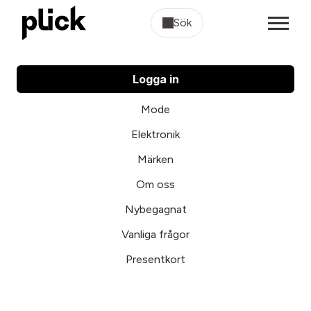
Sök
Logga in
Mode
Elektronik
Märken
Om oss
Nybegagnat
Vanliga frågor
Presentkort