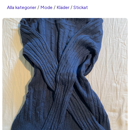
Alla kategorier
/
Mode
/
Kläder
/
Stickat