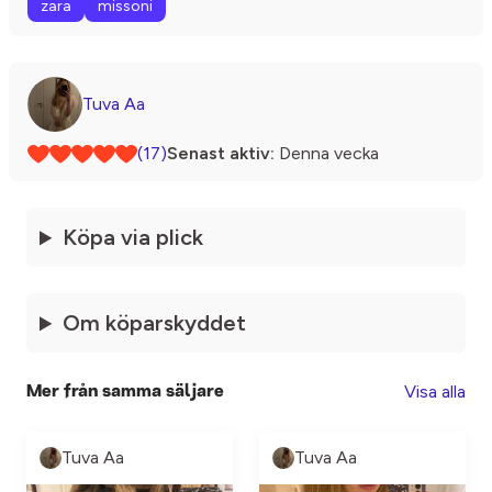
zara
missoni
Tuva Aa
(17)
Senast aktiv:
Denna vecka
Köpa via plick
Om köparskyddet
Visa alla
Mer från samma säljare
Tuva Aa
Tuva Aa