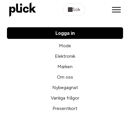
Sök
Logga in
Mode
Elektronik
Märken
Om oss
Nybegagnat
Vanliga frågor
Presentkort