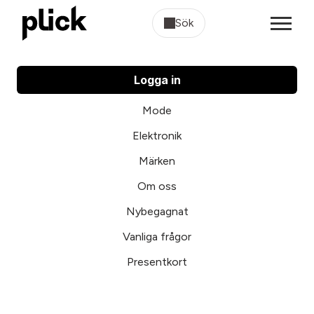
Sök
Logga in
Mode
Elektronik
Märken
Om oss
Nybegagnat
Vanliga frågor
Presentkort