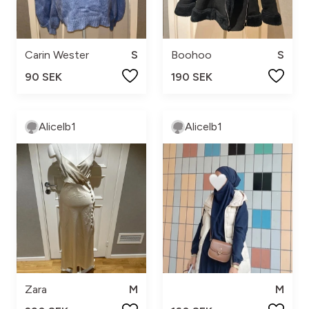
Carin Wester
S
Boohoo
S
90 SEK
190 SEK
Alicelb1
Alicelb1
Zara
M
M