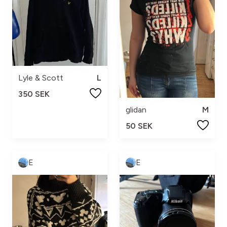
Lyle & Scott
L
350 SEK
glidan
M
50 SEK
E
E