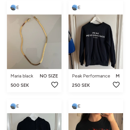
E
E
Maria black
NO SIZE
Peak Performance
M
500 SEK
250 SEK
E
E