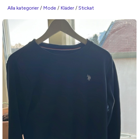
Alla kategorier
/
Mode
/
Kläder
/
Stickat