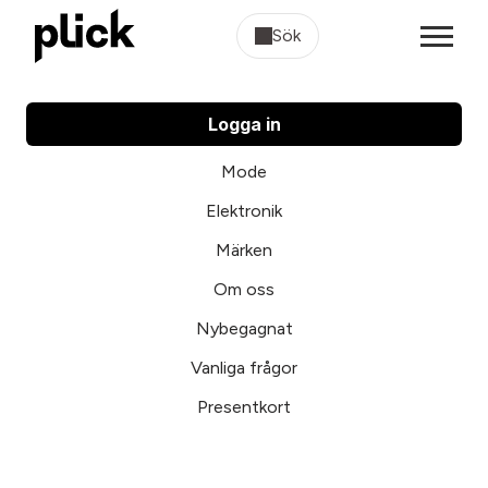
Sök
Logga in
Mode
Elektronik
Märken
Om oss
Nybegagnat
Vanliga frågor
Presentkort