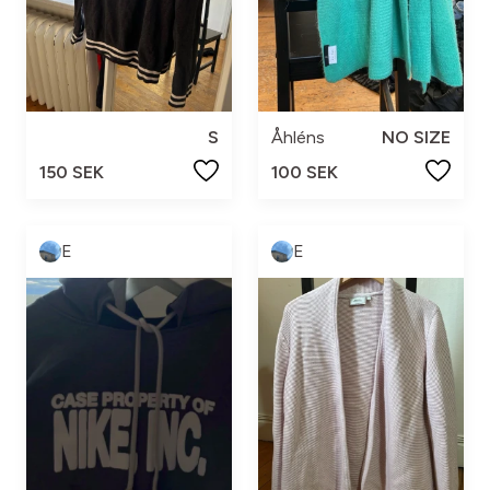
S
Åhléns
NO SIZE
150 SEK
100 SEK
E
E