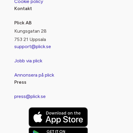
Cookie policy
Kontakt
Plick AB
Kungsgatan 28
753 21 Uppsala
support@plick.se
Jobb via plick
Annonsera på plick
Press
press@plick.se