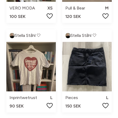
VERO MODA
XS
Pull & Bear
M
100 SEK
120 SEK
Stella Ståhl 🤍
Stella Ståhl 🤍
Inprintwetrust
L
Pieces
L
90 SEK
150 SEK