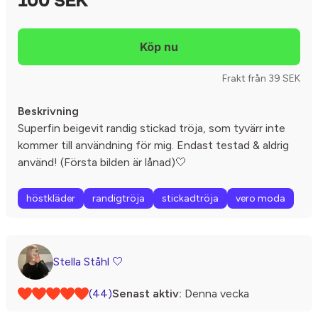
100 SEK
Frakt från 39 SEK
Beskrivning
Superfin beigevit randig stickad tröja, som tyvärr inte
kommer till användning för mig. Endast testad & aldrig
använd! (Första bilden är lånad)🤍
höstkläder
randigtröja
stickadtröja
vero moda
Stella Ståhl 🤍
(44)
Senast aktiv:
Denna vecka