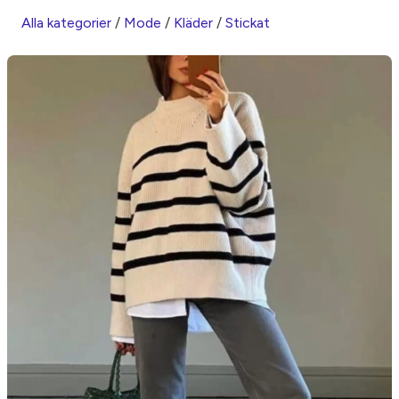
Alla kategorier
/
Mode
/
Kläder
/
Stickat