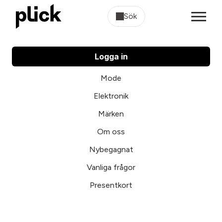
Sök
Logga in
Mode
Elektronik
Märken
Om oss
Nybegagnat
Vanliga frågor
Presentkort