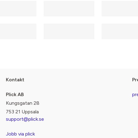
Kontakt
Pr
Plick AB
pr
Kungsgatan 28
753 21 Uppsala
support@plick.se
Jobb via plick