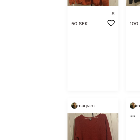
S
50 SEK
100
maryam
m