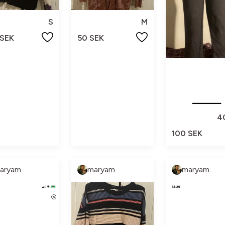
S
M
 SEK
50 SEK
4
100 SEK
aryam
maryam
maryam