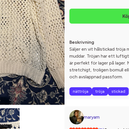
Beskrivning
Säljer en vit hålstickad tröja
muddar. Tröjan har ett lufti
är perfekt för lager på lager
stretchigt, troligen bomull e
och avslappnad passform.
nättröja
tröja
stickad
maryam