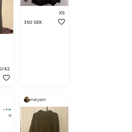
XS
350 SEK
0/42
maryam