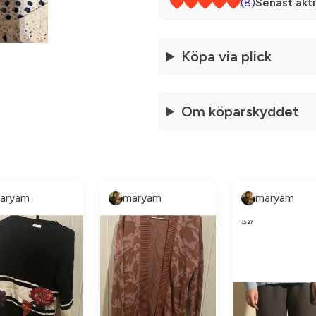
(8)
Senast akti
Köpa via plick
Om köparskyddet
aryam
maryam
maryam