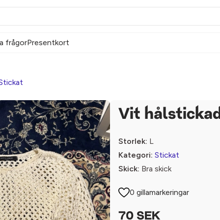
a frågor
Presentkort
Stickat
Vit hålstickad
Storlek:
L
Kategori:
Stickat
Skick:
Bra skick
0 gillamarkeringar
70 SEK