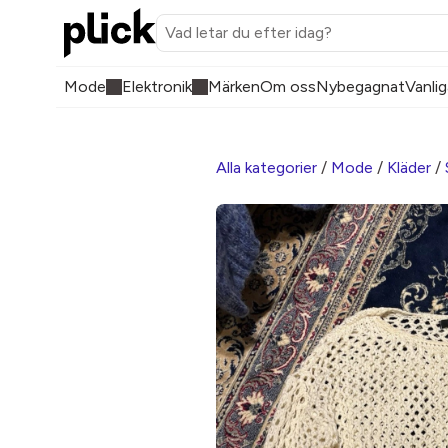
Mode
Elektronik
Märken
Om oss
Nybegagnat
Vanlig
Alla kategorier
/
Mode
/
Kläder
/