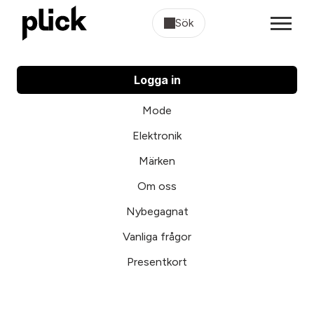
Sök
Logga in
Mode
Elektronik
Märken
Om oss
Nybegagnat
Vanliga frågor
Presentkort