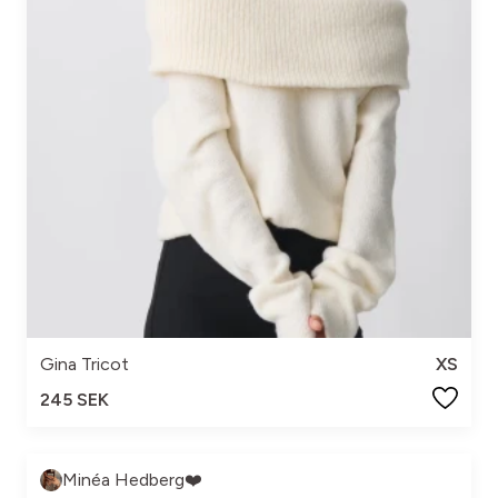
Gina Tricot
XS
245 SEK
Minéa Hedberg❤️