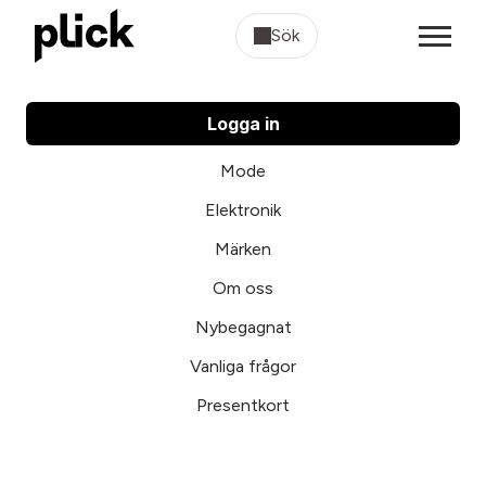
Sök
Logga in
Mode
Elektronik
Märken
Om oss
Nybegagnat
Vanliga frågor
Presentkort