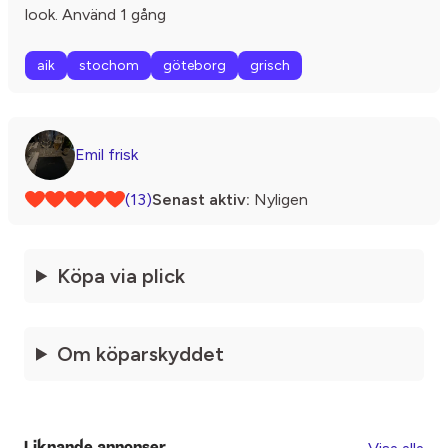
look. Använd 1 gång
aik
stochom
göteborg
grisch
Emil frisk
(13)
Senast aktiv:
Nyligen
Köpa via plick
Om köparskyddet