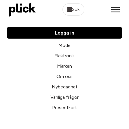
Sök
Logga in
Mode
Elektronik
Märken
Om oss
Nybegagnat
Vanliga frågor
Presentkort