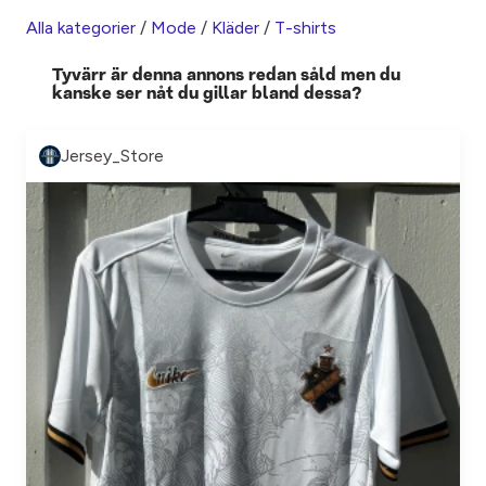
Alla kategorier
/
Mode
/
Kläder
/
T-shirts
Tyvärr är denna annons redan såld men du
kanske ser nåt du gillar bland dessa?
Jersey_Store