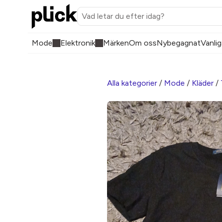
Mode
Elektronik
Märken
Om oss
Nybegagnat
Vanlig
Alla kategorier
/
Mode
/
Kläder
/