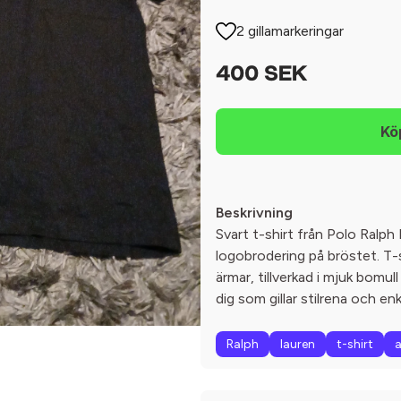
2 gillamarkeringar
400 SEK
Beskrivning
Svart t-shirt från Polo Ralph
logobrodering på bröstet. T-s
ärmar, tillverkad i mjuk bomul
dig som gillar stilrena och en
Ralph
lauren
t-shirt
a