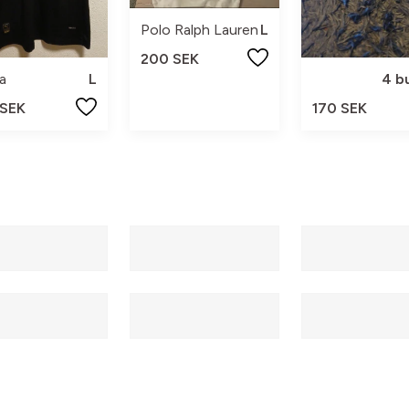
Polo Ralph Lauren
L
200 SEK
a
L
4 b
 SEK
170 SEK