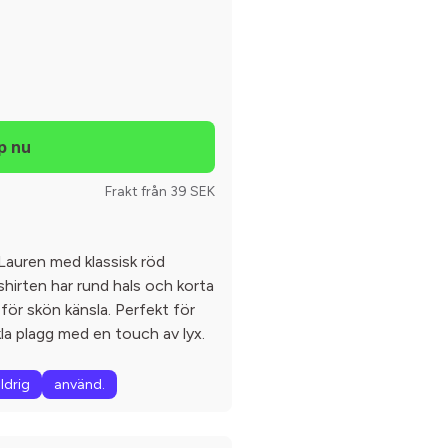
Frakt från 39 SEK
 Lauren med klassisk röd
hirten har rund hals och korta
l för skön känsla. Perfekt för
kla plagg med en touch av lyx.
ldrig
använd.