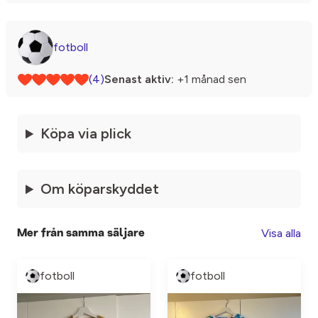
fotboll
(4)
Senast aktiv:
+1 månad sen
Köpa via plick
Om köparskyddet
Visa alla
Mer från samma säljare
fotboll
fotboll