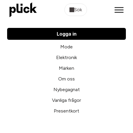
Sök
Logga in
Mode
Elektronik
Märken
Om oss
Nybegagnat
Vanliga frågor
Presentkort