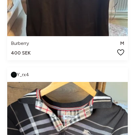
Burberry
M
400 SEK
Y_rx4