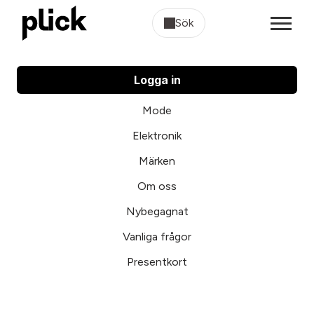
Sök
Logga in
Mode
Elektronik
Märken
Om oss
Nybegagnat
Vanliga frågor
Presentkort