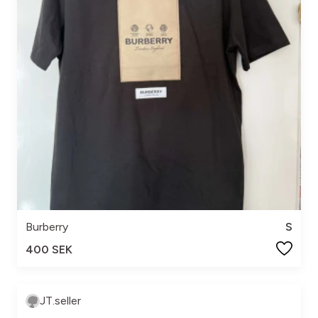
Burberry
S
400 SEK
JT.seller