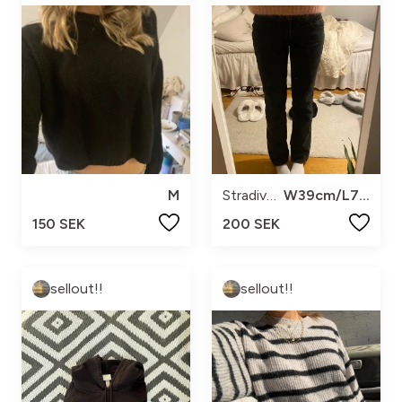
M
Stradivarius
W39cm/L79cm
150 SEK
200 SEK
sellout!!
sellout!!