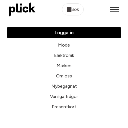
Sök
Logga in
Mode
Elektronik
Märken
Om oss
Nybegagnat
Vanliga frågor
Presentkort