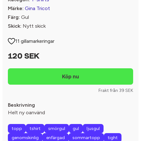
Märke:
Gina Tricot
Färg:
Gul
Skick:
Nytt skick
11 gillamarkeringar
120 SEK
Frakt från 39 SEK
Beskrivning
Helt ny oanvänd
topp
tshirt
smörgul
gul
ljusgul
genomskinlig
enfärgad
sommartopp
tight