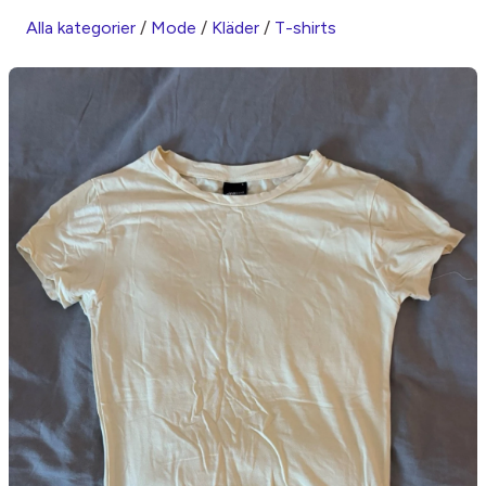
Alla kategorier
/
Mode
/
Kläder
/
T-shirts