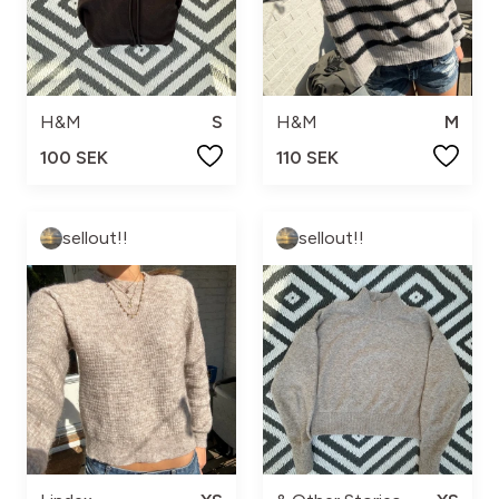
H&M
S
H&M
M
100 SEK
110 SEK
sellout!!
sellout!!