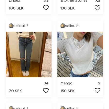
Lindex
XS
& Other Stories
XS
100 SEK
130 SEK
sellout!!
sellout!!
34
Mango
S
70 SEK
150 SEK
sellout!!
sellout!!