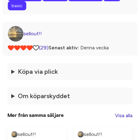
basic
sellout!!
(29)
Senast aktiv:
Denna vecka
Köpa via plick
Om köparskyddet
Visa alla
Mer från samma säljare
sellout!!
sellout!!