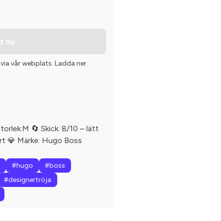
p nu
 via vår webplats. Ladda ner
orlek:M 🔄 Skick: 8/10 – lätt
vart 💎 Märke: Hugo Boss
#hugo
#boss
#designertröja