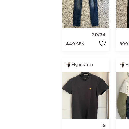
30/34
449 SEK
399
Hypestein
H
S