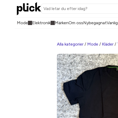
Mode
Elektronik
Märken
Om oss
Nybegagnat
Vanlig
Alla kategorier
/
Mode
/
Kläder
/