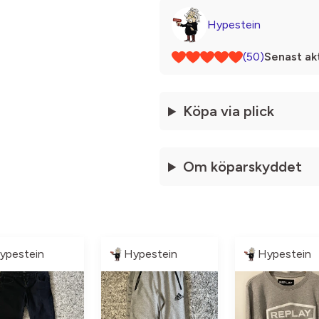
Hypestein
(50)
Senast akt
Köpa via plick
Om köparskyddet
ypestein
Hypestein
Hypestein