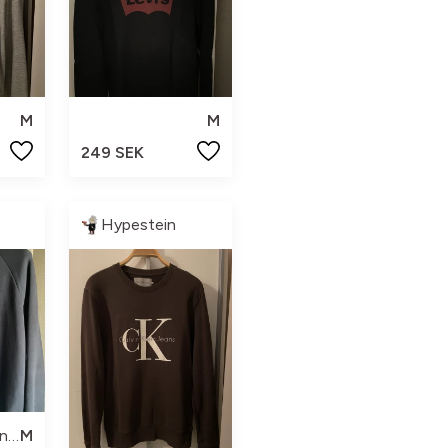
M
M
249 SEK
Hypestein
Peak Performance
M