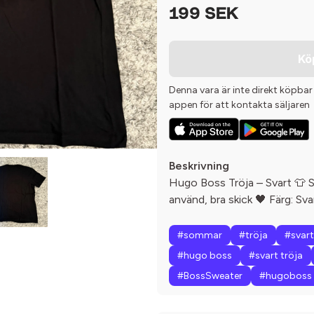
199 SEK
Kö
Denna vara är inte direkt köpbar
appen för att kontakta säljaren
Beskrivning
Hugo Boss Tröja – Svart 👕 St
använd, bra skick 🖤 Färg: S
#sommar
#tröja
#svart
#hugo boss
#svart tröja
#BossSweater
#hugoboss