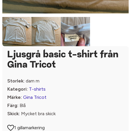
Ljusgrå basic t-shirt från
Gina Tricot
Storlek:
dam m
Kategori:
T-shirts
Märke:
Gina Tricot
Färg:
Blå
Skick:
Mycket bra skick
1 gillamarkering