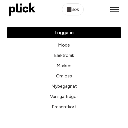
Sök
Logga in
Mode
Elektronik
Märken
Om oss
Nybegagnat
Vanliga frågor
Presentkort