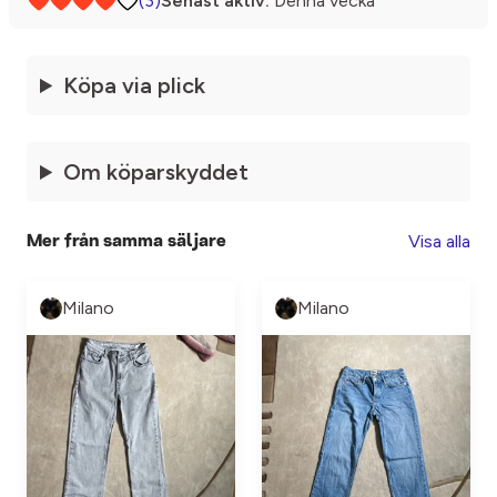
(3)
Senast aktiv:
Denna vecka
Köpa via plick
Om köparskyddet
Visa alla
Mer från samma säljare
Milano
Milano