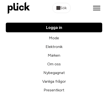
Sök
Logga in
Mode
Elektronik
Märken
Om oss
Nybegagnat
Vanliga frågor
Presentkort