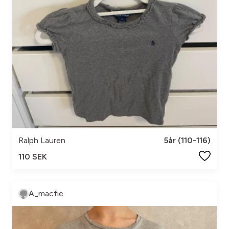
Ralph Lauren
5år (110-116)
110 SEK
A_macfie