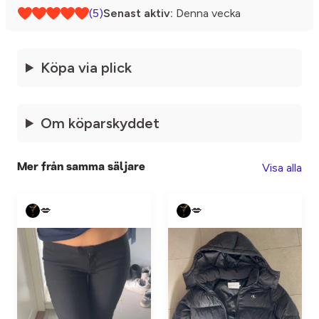
(5)
Senast aktiv:
Denna vecka
Köpa via plick
Om köparskyddet
Visa alla
Mer från samma säljare
💋
💋