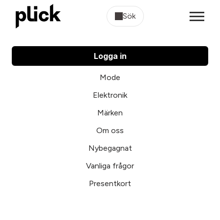
Sök
Logga in
Mode
Elektronik
Märken
Om oss
Nybegagnat
Vanliga frågor
Presentkort