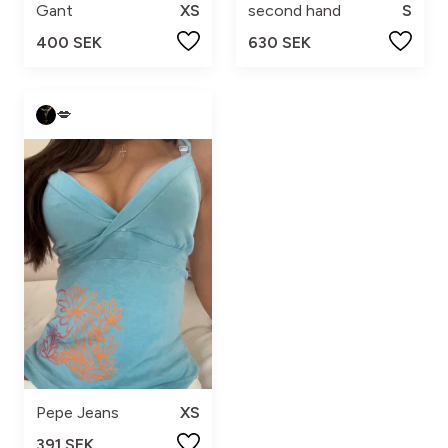
Gant
XS
second hand
S
400 SEK
630 SEK
💋
Pepe Jeans
XS
391 SEK