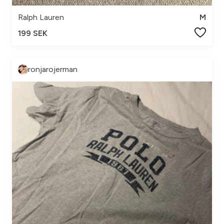
Ralph Lauren
M
199 SEK
ronjarojerman