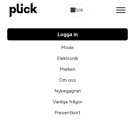
Sök
Logga in
Mode
Elektronik
Märken
Om oss
Nybegagnat
Vanliga frågor
Presentkort