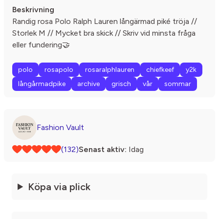
Beskrivning
Randig rosa Polo Ralph Lauren långärmad piké tröja //
Storlek M // Mycket bra skick // Skriv vid minsta fråga
eller fundering🤝
polo
rosapolo
rosaralphlauren
chiefkeef
y2k
långårmadpike
archive
grisch
vår
sommar
Fashion Vault
(132)
Senast aktiv:
Idag
Köpa via plick