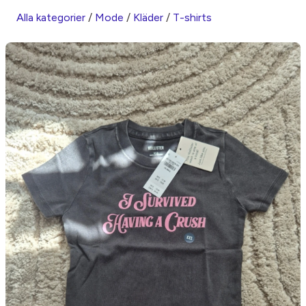
Alla kategorier
/
Mode
/
Kläder
/
T-shirts