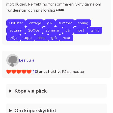
mot huden. Perfekt nu för sommaren. Skriv gärna om
funderingar och prisförslag 🫶❤️
Hollister
vintage
y3k
summer
spring
autumn
2000s
sommar
vår
höst
tshirt
tröja
topp
linne
grå
rosa
Lea Julia
(1)
Senast aktiv:
På semester
Köpa via plick
Om köparskyddet