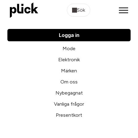
Sök
Logga in
Mode
Elektronik
Märken
Om oss
Nybegagnat
Vanliga frågor
Presentkort