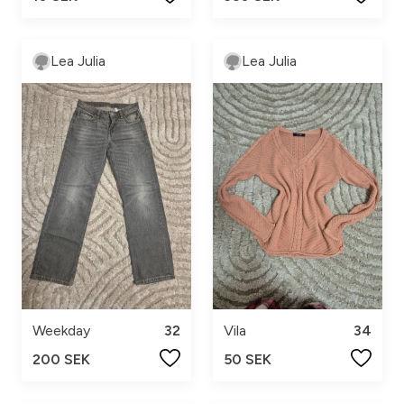
Lea Julia
Lea Julia
Weekday
32
Vila
34
200 SEK
50 SEK