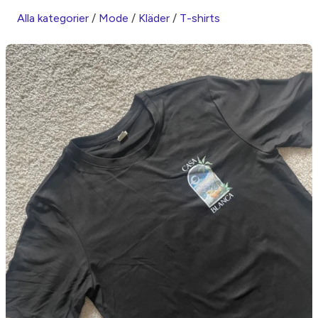
Alla kategorier
/
Mode
/
Kläder
/
T-shirts