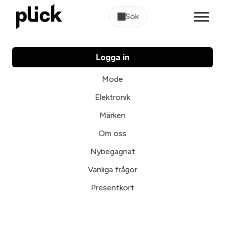
Sök
Logga in
Mode
Elektronik
Märken
Om oss
Nybegagnat
Vanliga frågor
Presentkort