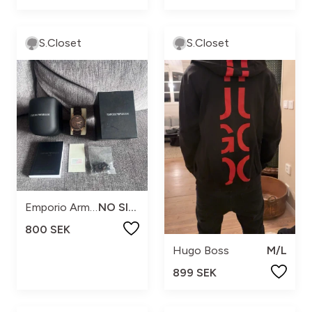
S.Closet
S.Closet
Emporio Armani
NO SIZE
800 SEK
Hugo Boss
M/L
899 SEK