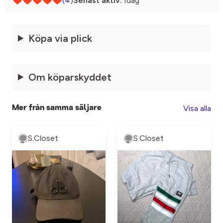
(4)
Senast aktiv:
Idag
Köpa via plick
Om köparskyddet
Visa alla
Mer från samma säljare
S.Closet
S.Closet