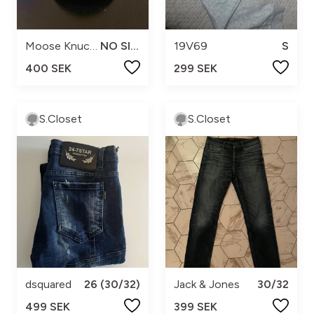
Moose Knuckles
NO SIZE
19V69
S
400 SEK
299 SEK
S.Closet
S.Closet
dsquared
26 (30/32)
Jack & Jones
30/32
499 SEK
399 SEK