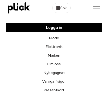
Sök
Logga in
Mode
Elektronik
Märken
Om oss
Nybegagnat
Vanliga frågor
Presentkort