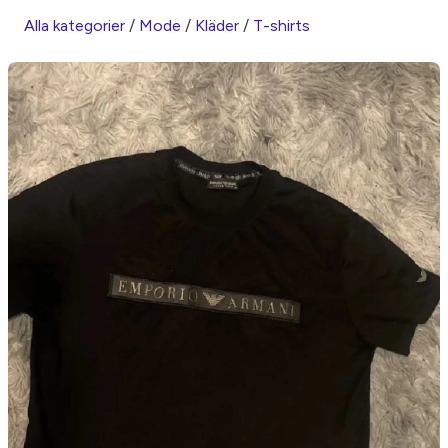
Alla kategorier
/
Mode
/
Kläder
/
T-shirts