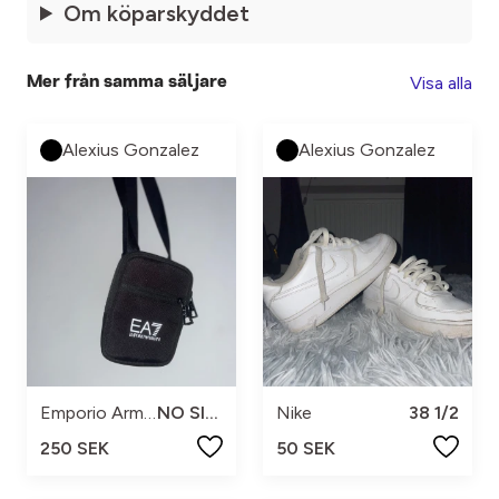
Om köparskyddet
Visa alla
Mer från samma säljare
Alexius Gonzalez
Alexius Gonzalez
Emporio Armani
NO SIZE
Nike
38 1/2
250 SEK
50 SEK