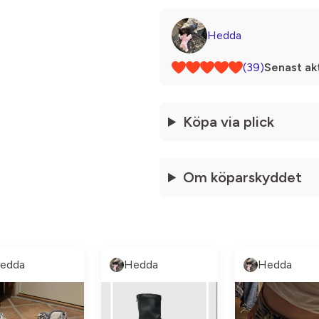
Hedda
(39)
Senast akt
Köpa via plick
Om köparskyddet
edda
Hedda
Hedda