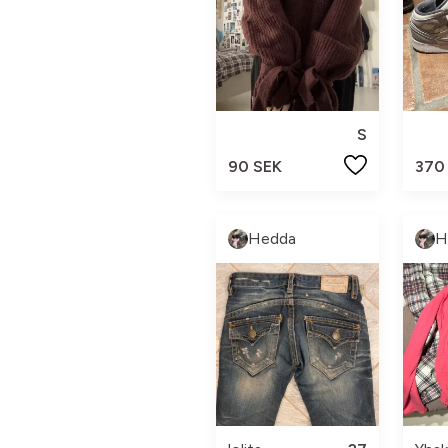
S
90 SEK
370
Hedda
H