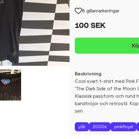
8 gillamarkeringar
100 SEK
Beskrivning
Cool svart t-shirt med Pink 
'The Dark Side of the Moon U
Klassisk passform och rund ha
bandtröjor och retrostil. Köp
sen
y2k
2000s
pinkfloyd