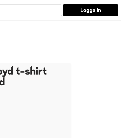
Logga in
oyd t-shirt
od