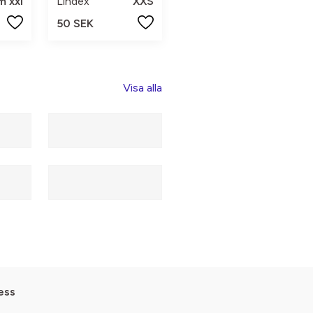
m xxl
Lindex
XXS
50 SEK
Visa alla
ess