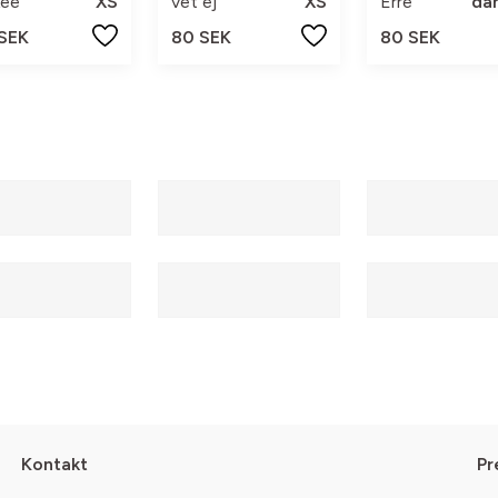
kee
XS
vet ej
XS
Erre
da
 SEK
80 SEK
80 SEK
Kontakt
Pr