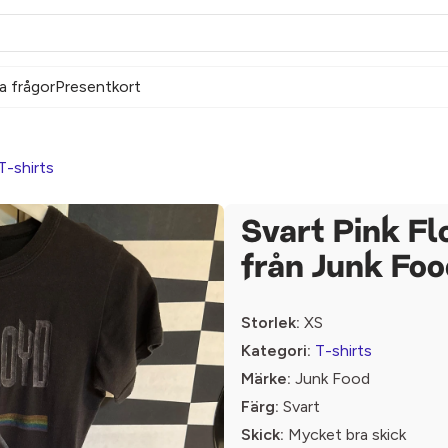
a frågor
Presentkort
T-shirts
Svart Pink Fl
från Junk Fo
Storlek:
XS
Kategori:
T-shirts
Märke:
Junk Food
Färg:
Svart
Skick:
Mycket bra skick