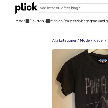
Mode
Elektronik
Märken
Om oss
Nybegagnat
Vanlig
Alla kategorier
/
Mode
/
Kläder
/