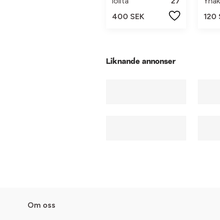
lolita
27
Yha
400 SEK
120
Liknande annonser
Om oss